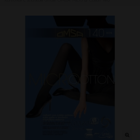
Колготки с хлопком оптом OMSA Micro & Cotton 140