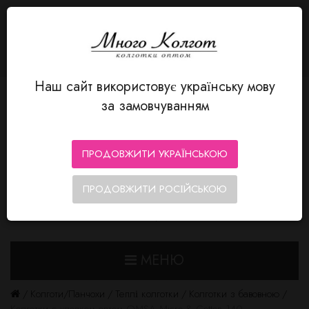
МОВА
Авторизація
MnogoKolgot - колготки оптом
+380 66 352-12-80
Особистий кабінет
Мої Закладки (0)
Кошик замовлень
Оформлення замовлення
Наш сайт використовує українську мову
за замовчуванням
ПРОДОВЖИТИ УКРАЇНСЬКОЮ
ПРОДОВЖИТИ РОСІЙСЬКОЮ
0
0
МЕНЮ
Колготи/Панчохи
Теплі колготки
Колготки з бавовною