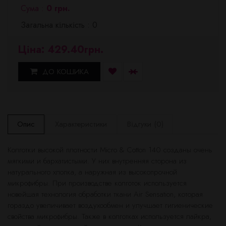
Сума :
0 грн.
Загальна кількість : 0
Ціна: 429.40грн.
ДО КОШИКА
Опис
Характеристики
Відгуки (0)
Колготки высокой плотности Micro & Cotton 140 созданы очень
мягкими и бархатистыми. У них внутренняя сторона из
натурального хлопка, а наружная из высокопрочной
микрофибры. При производстве колготок используется
новейшая технология обработки ткани Air Sensation, которая
гораздо увеличивает воздухообмен и улучшает гигиенические
свойства микрофибры. Также в колготках используется лайкра,