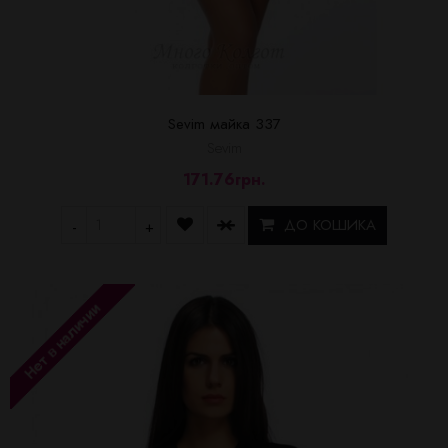
Sevim майка 337
Sevim
171.76грн.
ДО КОШИКА
-
+