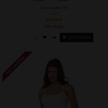
Sevim майка 018
Sevim
168.14грн.
ДО КОШИКА
-
+