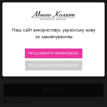
МОВА
Авторизація
MnogoKolgot - колготки оптом
+380 66 352-12-80
Особистий кабінет
Мої Закладки (0)
Кошик замовлень
Оформлення замовлення
Наш сайт використовує українську мову
за замовчуванням
ПРОДОВЖИТИ УКРАЇНСЬКОЮ
ПРОДОВЖИТИ РОСІЙСЬКОЮ
0
0
МЕНЮ
Бренд
Sevim