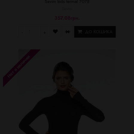
Sevim kids termal 7078
Sevim
357.08грн.
ДО КОШИКА
-
+