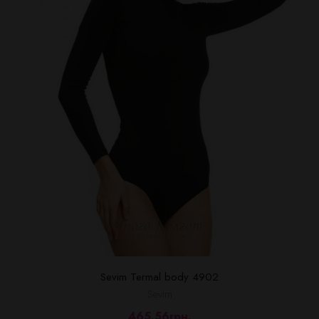
Sevim Termal body 4902
Sevim
465.56грн.