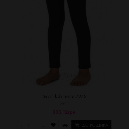
Sevim kids termal 7075
Sevim
333.12грн.
ДО КОШИКА
-
+