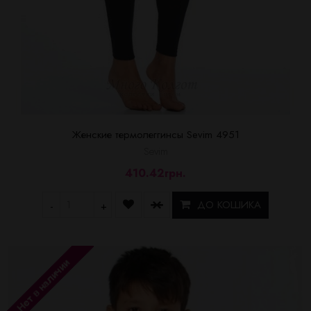
Женские термолеггинсы Sevim 4951
Sevim
410.42грн.
ДО КОШИКА
-
+