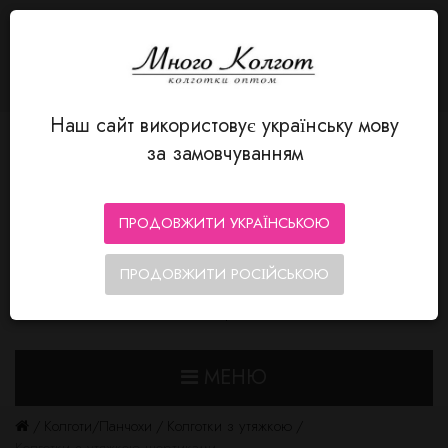
МОВА
Авторизація
MnogoKolgot - колготки оптом
+380 66 352-12-80
Особистий кабінет
Мої Закладки (0)
Кошик замовлень
Оформлення замовлення
Наш сайт використовує українську мову
за замовчуванням
ПРОДОВЖИТИ УКРАЇНСЬКОЮ
ПРОДОВЖИТИ РОСІЙСЬКОЮ
0
0
МЕНЮ
Колготи/Панчохи
Колготки з утяжкою