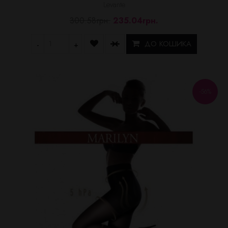
Levante
300.58грн.
235.04грн.
ДО КОШИКА
-
+
-56%