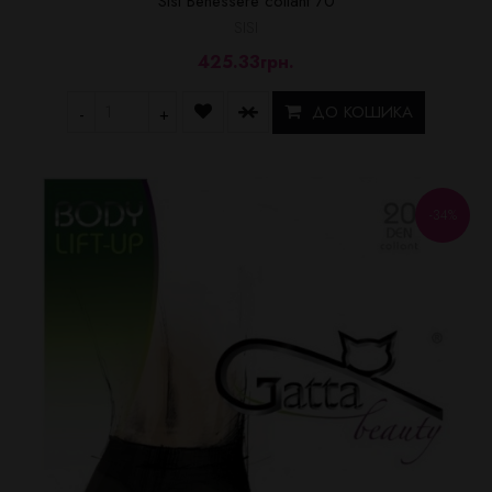
Sisi Benessere collant 70
SISI
425.33грн.
ДО КОШИКА
-
+
-34%