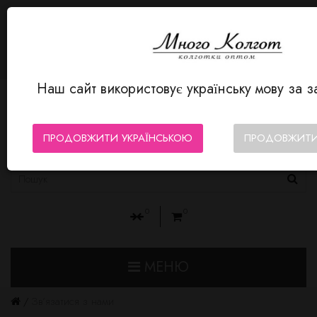
МОВА
Авторизація
MnogoKolgot - колготки оптом
+380 66 352-12-80
Особистий кабінет
Мої Закладки (0)
Кошик замовлень
Оформлення замовлення
Наш сайт використовує українську мову за 
ПРОДОВЖИТИ УКРАЇНСЬКОЮ
ПРОДОВЖИТИ
0
0
МЕНЮ
Зв’язатися з нами