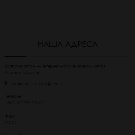
НАША АДРЕСА
Колготки оптом — Інтернет-магазин Много колгот
Украина, Одесса
Подивитися на Google мапі
Телефон
+380 93-758-22-62
Факс
2000