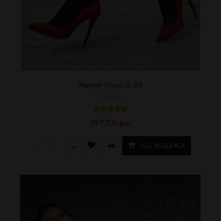
Marilyn Gucci G 33
Marilyn
397.76грн.
ДО КОШИКА
-
+