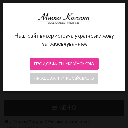
МОВА
Авторизація
MnogoKolgot - колготки оптом
+380 66 352-12-80
Особистий кабінет
Мої Закладки (0)
Кошик замовлень
Оформлення замовлення
Наш сайт використовує українську мову
за замовчуванням
ПРОДОВЖИТИ УКРАЇНСЬКОЮ
ПРОДОВЖИТИ РОСІЙСЬКОЮ
0
0
МЕНЮ
Колготи/Панчохи
Колготки з малюнком