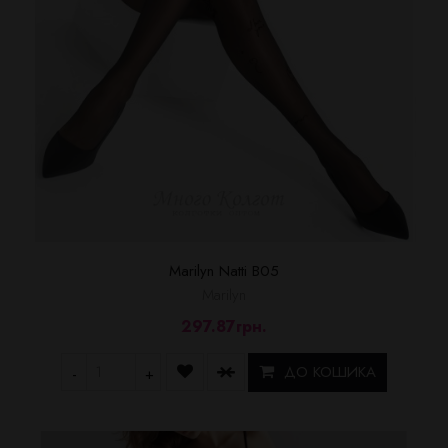
Marilyn Natti B05
Marilyn
297.87грн.
ДО КОШИКА
-
+