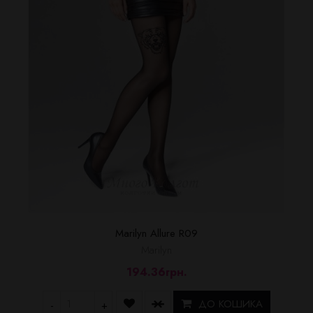
Marilyn Allure R09
Marilyn
194.36грн.
ДО КОШИКА
-
+