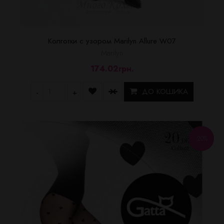
Колготки с узором Marilyn Allure W07
Marilyn
174.02грн.
ДО КОШИКА
-
+
-20%