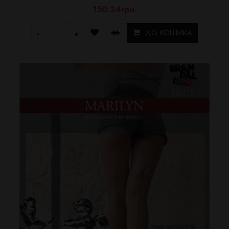
150.24грн.
ДО КОШИКА
-
+