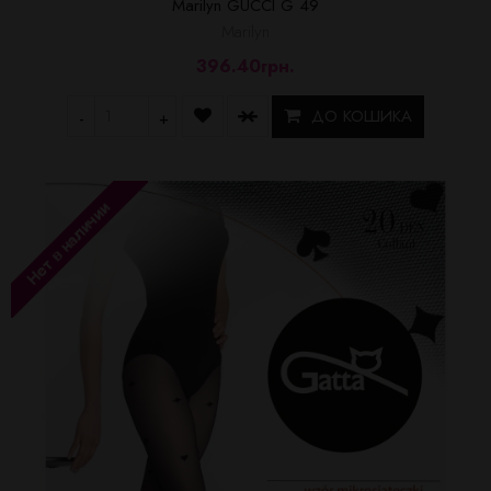
Marilyn GUCCI G 49
Marilyn
396.40грн.
ДО КОШИКА
-
+