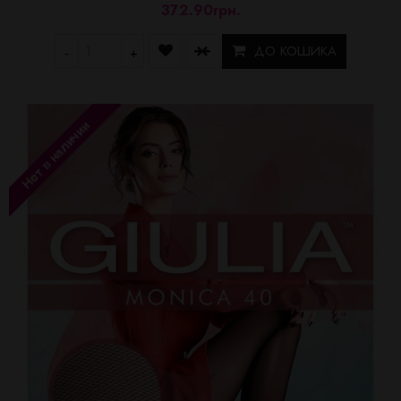
372.90грн.
ДО КОШИКА
-
+