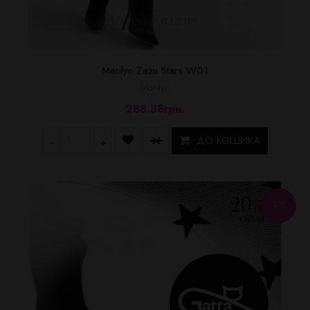
Marilyn Zazu Stars W01
Marilyn
288.38грн.
ДО КОШИКА
-
+
-47%