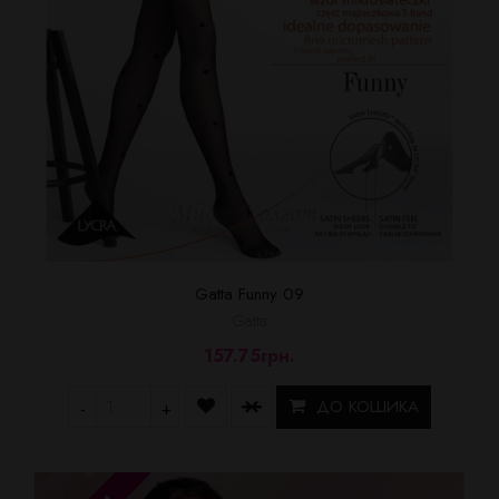
Gatta Funny 09
Gatta
157.75грн.
ДО КОШИКА
-
+