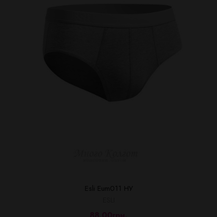
Esli Eum011 HУ
ESLI
88.00грн.