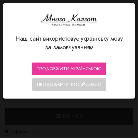
МОВА
Авторизація
MnogoKolgot - колготки оптом
+380 66 352-12-80
Особистий кабінет
Мої Закладки (0)
Кошик замовлень
Оформлення замовлення
Наш сайт використовує українську мову
за замовчуванням
ПРОДОВЖИТИ УКРАЇНСЬКОЮ
ПРОДОВЖИТИ РОСІЙСЬКОЮ
0
0
МЕНЮ
Бренд
ESLI