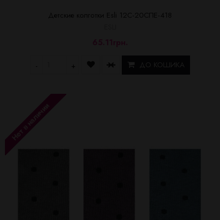
Детские колготки Esli 12С-20СПЕ-418
ESLI
65.11грн.
ДО КОШИКА
-
+