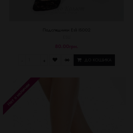
Подследники Esli IS002
ESLI
80.00грн.
ДО КОШИКА
-
+