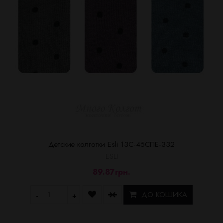
Детские колготки Esli 13С-45СПЕ-332
ESLI
89.87грн.
ДО КОШИКА
-
+