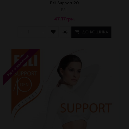
Esli Support 20
ESLI
47.17грн.
ДО КОШИКА
-
+