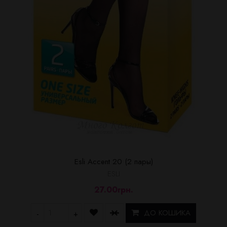
Esli Accent 20 (2 пары)
ESLI
27.00грн.
ДО КОШИКА
-
+