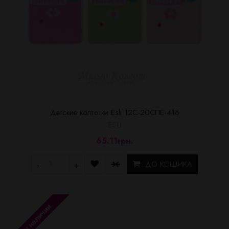
Детские колготки Esli 12С-20СПЕ-416
ESLI
65.11грн.
ДО КОШИКА
-
+