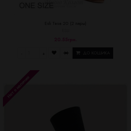
Esli Tesa 20 (2 пары)
ESLI
20.55грн.
ДО КОШИКА
-
+