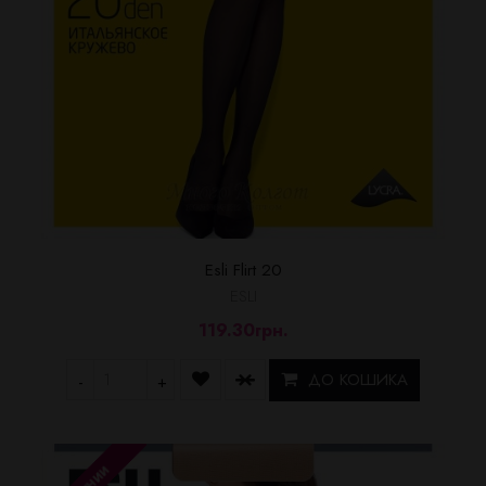
Esli Flirt 20
ESLI
119.30грн.
ДО КОШИКА
-
+