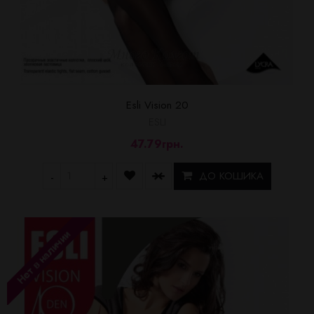
Esli Vision 20
ESLI
47.79грн.
ДО КОШИКА
-
+