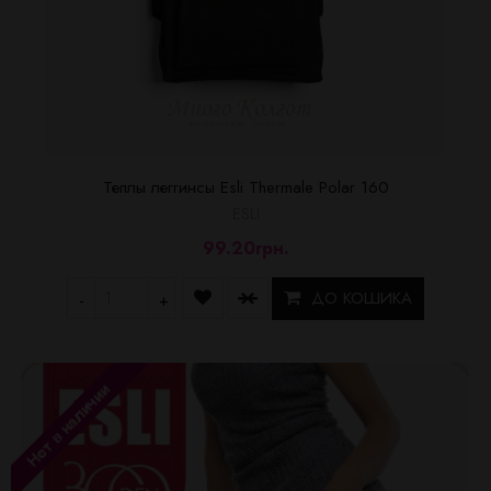
Теплы леггинсы Esli Thermale Polar 160
ESLI
99.20грн.
ДО КОШИКА
-
+