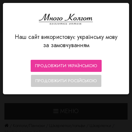
МОВА
Авторизація
MnogoKolgot - колготки оптом
+380 66 352-12-80
Особистий кабінет
Мої Закладки (0)
Кошик замовлень
Оформлення замовлення
Наш сайт використовує українську мову
за замовчуванням
ПРОДОВЖИТИ УКРАЇНСЬКОЮ
ПРОДОВЖИТИ РОСІЙСЬКОЮ
0
0
МЕНЮ
Колготи/Панчохи
Шкарпетки/гольфи
Шкарпетки