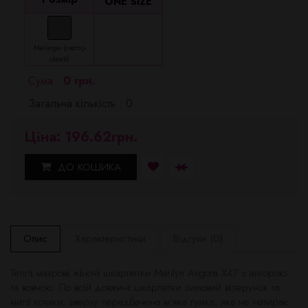
ONE SIZE
Melange (світло-
сірий)
Сума :
0 грн.
Загальна кількість : 0
Ціна: 196.62грн.
ДО КОШИКА
Опис
Характеристики
Відгуки (0)
Теплі махрові жіночі шкарпетки Marilyn Angora X47 з ангорою
та вовною. По всій довжині шкарпетки зимовий візерунок та
милі котики, зверху передбачена м'яка гумка, яка не натирає