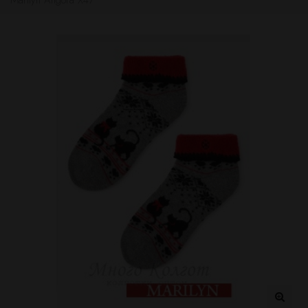
Marilyn Angora X47