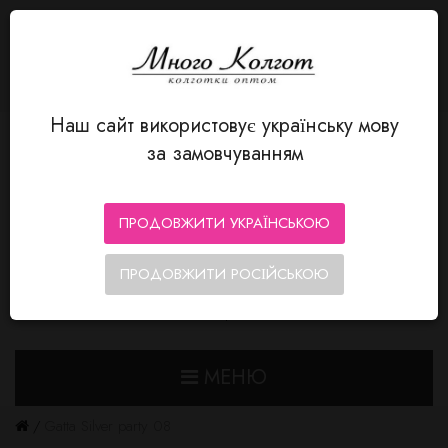
МОВА
Авторизація
MnogoKolgot - колготки оптом
+380 66 352-12-80
Особистий кабінет
Мої Закладки (0)
Кошик замовлень
Оформлення замовлення
Наш сайт використовує українську мову
за замовчуванням
ПРОДОВЖИТИ УКРАЇНСЬКОЮ
ПРОДОВЖИТИ РОСІЙСЬКОЮ
0
0
МЕНЮ
Gatta Silver party 08