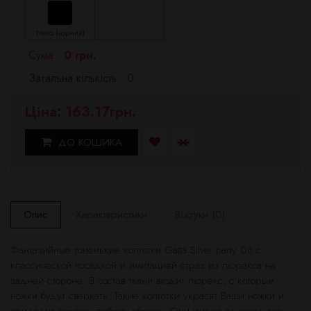
Nero (чорний)
Сума :
0 грн.
Загальна кількість : 0
Ціна: 163.17грн.
ДО КОШИКА
Опис
Характеристики
Відгуки (0)
Фантазийные тоненькие колготки Gatta Silver party 08 с
классической посадкой и имитацией страз из люрекса на
задней стороне. В состав ткани входит люрекс, с которым
ножки будут сверкать. Такие колготки украсят Ваши ножки и