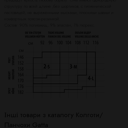
придадут яркость любому образу. Они имеют однородную
структуру по всей длине ,без шортиков, с гигиенической
ластовицей, не выраженными мысками, плоскими швами и
комфортным поясом-резинкой.
Состав: 90% полиамид, 9% эластан, 1% люрекс.
Інші товари з каталогу Колготи/
Панчохи Gatta