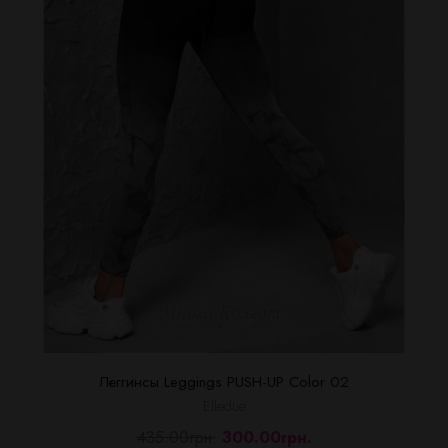
Леггинсы Leggings PUSH-UP Color 02
Elledue
435.00грн.
300.00грн.