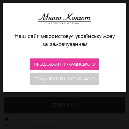
ЯЗЫК
Авторизация
MnogoKolgot - колготки оптом
+380 66 352-12-80
Личный кабинет
Закладки (0)
Корзина
Оформление заказа
Наш сайт використовує українську мову
за замовчуванням
ПРОДОВЖИТИ УКРАЇНСЬКОЮ
ПРОДОВЖИТИ РОСІЙСЬКОЮ
0
0
МЕНЮ
Шорты с V образным поясом SHORTS PUSH-UP Double model 46