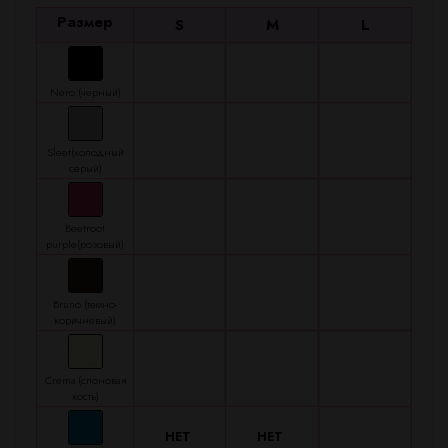
Размер
S
M
L
Nero (черный)
Sleet(холодный
серый)
Beetroot
purple(розовый)
Bruno (темно-
коричневый)
Crema (слоновая
кость)