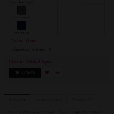
French blue(синий)
Grafite (серый)
Navy (синий)
Сумма :
0 грн.
Общее количество : 0
Цена: 364.31грн.
КУПИТЬ
Описание
Характеристики
Отзывов (0)
Шорты с V образным поясом и PUSH-UP эффектом отлично