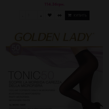
114.36грн.
КУПИТЬ
-
+