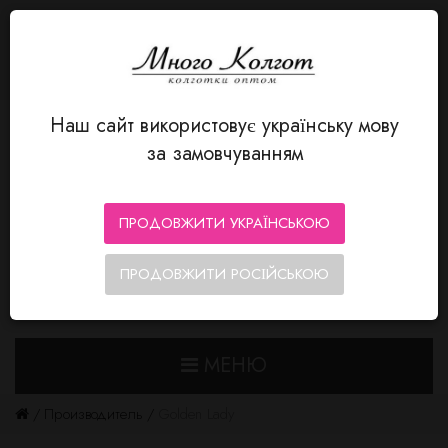
ЯЗЫК
Авторизация
MnogoKolgot - колготки оптом
+380 66 352-12-80
Личный кабинет
Закладки (0)
Корзина
Оформление заказа
Наш сайт використовує українську мову
за замовчуванням
ПРОДОВЖИТИ УКРАЇНСЬКОЮ
ПРОДОВЖИТИ РОСІЙСЬКОЮ
0
0
МЕНЮ
Производитель
Golden Lady