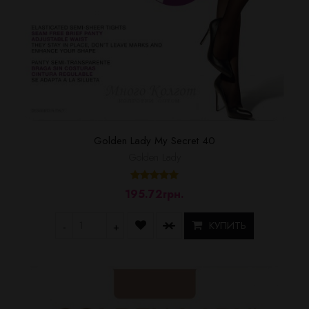
Golden Lady My Secret 40
Golden Lady
195.72грн.
КУПИТЬ
-
+