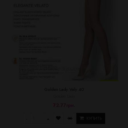
Golden Lady Vely 40
Golden Lady
72.77грн.
КУПИТЬ
-
+