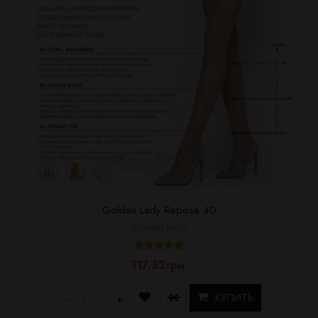
Golden Lady Repose 40
Golden Lady
117.52грн.
КУПИТЬ
-
+