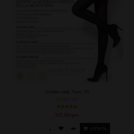
Golden Lady Tonic 70
Golden Lady
137.86грн.
КУПИТЬ
-
+