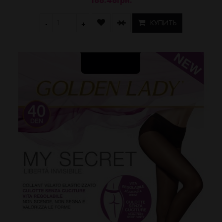
188.48грн.
КУПИТЬ
-
+