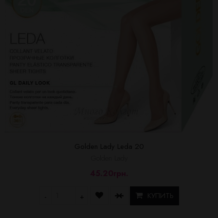
Golden Lady Leda 20
Golden Lady
45.20грн.
КУПИТЬ
-
+