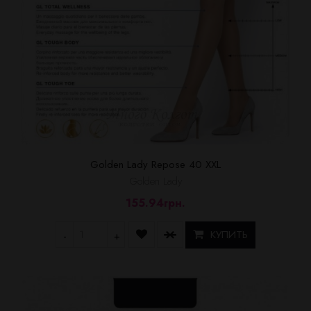
Golden Lady Repose 40 XXL
Golden Lady
155.94грн.
КУПИТЬ
-
+