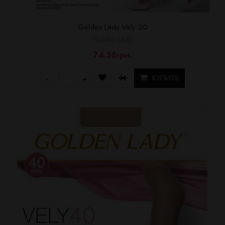
Golden Lady Vely 20
Golden Lady
74.58грн.
КУПИТЬ
-
+