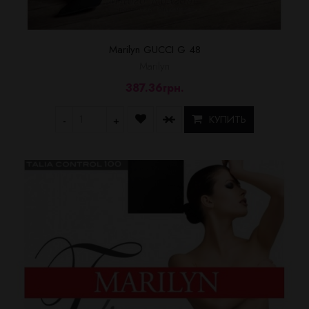
Marilyn GUCCI G 48
Marilyn
387.36грн.
КУПИТЬ
-
+