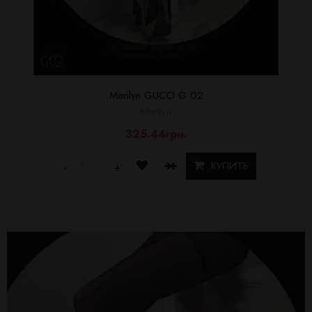
Marilyn GUCCI G 02
Marilyn
325.44грн.
КУПИТЬ
-
+