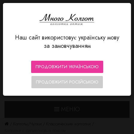
ЯЗЫК
Авторизация
MnogoKolgot - колготки оптом
+380 66 352-12-80
Личный кабинет
Закладки (0)
Корзина
Оформление заказа
Наш сайт використовує українську мову
за замовчуванням
ПРОДОВЖИТИ УКРАЇНСЬКОЮ
ПРОДОВЖИТИ РОСІЙСЬКОЮ
0
0
МЕНЮ
Колготы/Чулки
Классические колготки
Колготки с силиконовым поясом