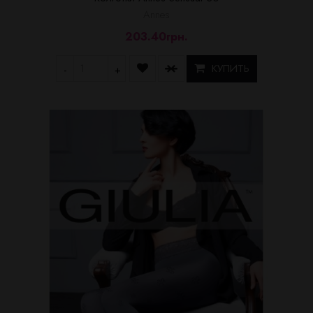
Annes
203.40грн.
КУПИТЬ
-
+