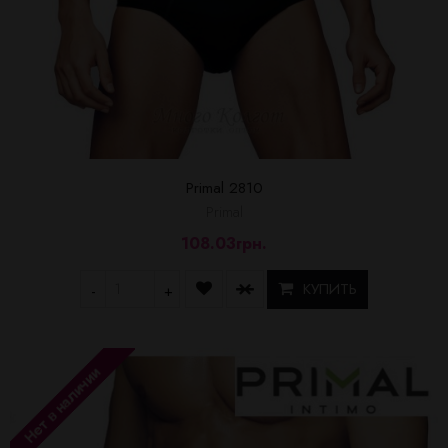
Primal 2810
Primal
108.03грн.
КУПИТЬ
-
+