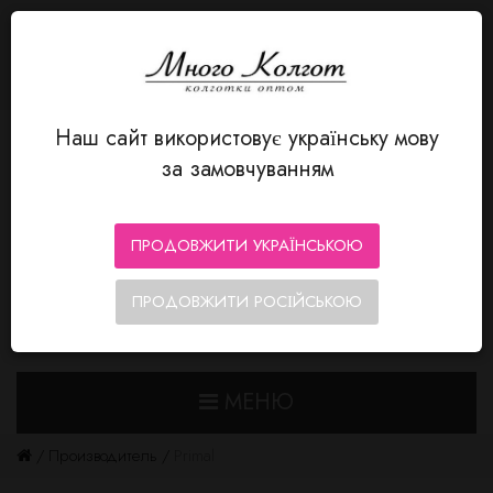
ЯЗЫК
Авторизация
MnogoKolgot - колготки оптом
+380 66 352-12-80
Личный кабинет
Закладки (0)
Корзина
Оформление заказа
Наш сайт використовує українську мову
за замовчуванням
ПРОДОВЖИТИ УКРАЇНСЬКОЮ
ПРОДОВЖИТИ РОСІЙСЬКОЮ
0
0
МЕНЮ
Производитель
Primal