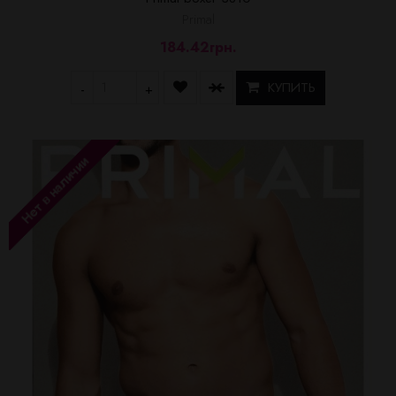
Primal
184.42грн.
КУПИТЬ
-
+