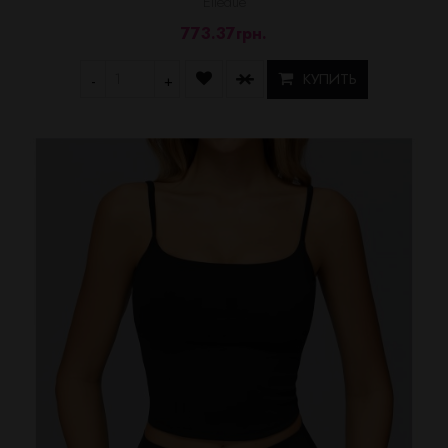
Elledue
773.37грн.
КУПИТЬ
-
+