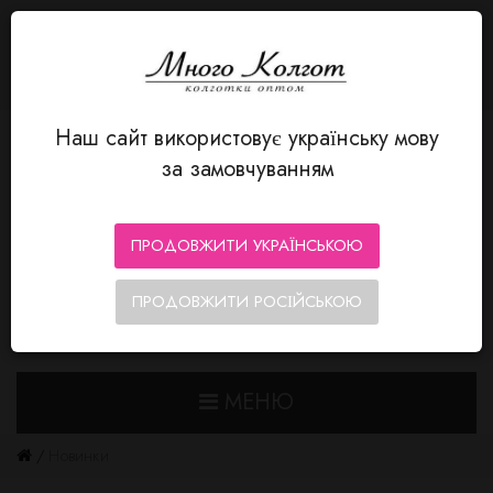
ЯЗЫК
Авторизация
MnogoKolgot - колготки оптом
+380 66 352-12-80
Личный кабинет
Закладки (0)
Корзина
Оформление заказа
Наш сайт використовує українську мову
за замовчуванням
ПРОДОВЖИТИ УКРАЇНСЬКОЮ
ПРОДОВЖИТИ РОСІЙСЬКОЮ
0
0
МЕНЮ
Новинки