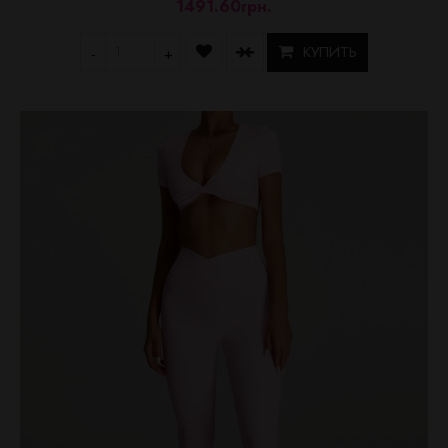
1491.60грн.
КУПИТЬ
-
+