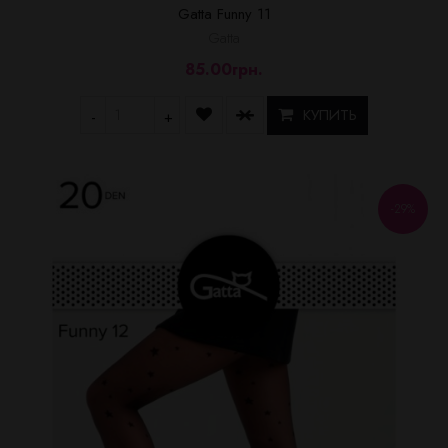
Gatta Funny 11
Gatta
85.00грн.
КУПИТЬ
-
+
-29%