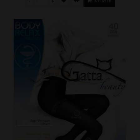
КУПИТЬ
-
+