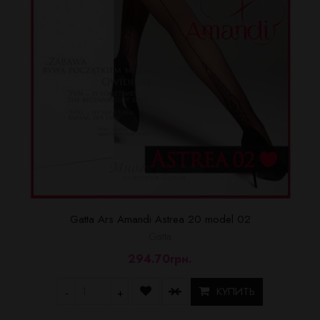
Gatta Ars Amandi Astrea 20 model 02
Gatta
294.70грн.
КУПИТЬ
-
+