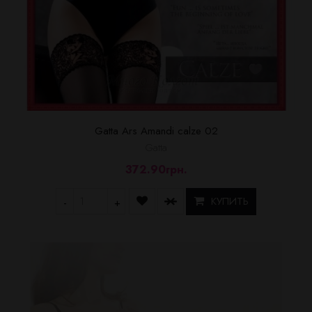
Gatta Ars Amandi calze 02
Gatta
372.90грн.
КУПИТЬ
-
+