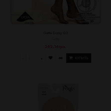
Gatta Dotsy 03
Gatta
262.16грн.
КУПИТЬ
-
+