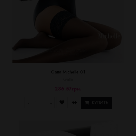
Gatta Michelle 01
Gatta
286.57грн.
КУПИТЬ
-
+