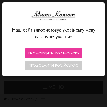
ЯЗЫК
Авторизация
MnogoKolgot - колготки оптом
+380 66 352-12-80
Личный кабинет
Закладки (0)
Корзина
Оформление заказа
Наш сайт використовує українську мову
за замовчуванням
ПРОДОВЖИТИ УКРАЇНСЬКОЮ
ПРОДОВЖИТИ РОСІЙСЬКОЮ
0
0
МЕНЮ
Производитель
Gatta