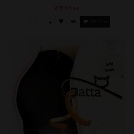
219.67грн.
КУПИТЬ
-
+