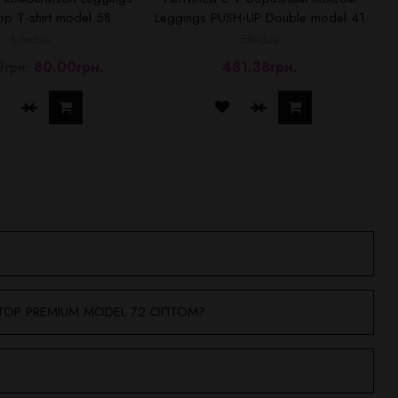
p T-shirt model 58
Leggings PUSH-UP Double model 41
Elledue
Elledue
0грн.
80.00грн.
481.38грн.
TOP PREMIUM MODEL 72 ОПТОМ?