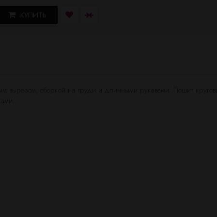
КУПИТЬ
глым вырезом, сборкой на груди и длинными рукавами. Пошит круго
шками.