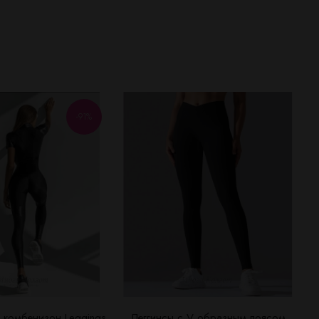
-91%
 комбенизон Leggings
Леггинсы с V образным поясом