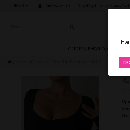
ЯЗЫК
Авторизация
MnogoKolgot - колготки оптом
+3
Наш
СПОРТИВНАЯ ОДЕЖДА
Короткий кроп топ Crop Top Premium model 72
ПР
Ко
Про
Мод
Нал