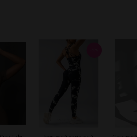
-58%
rop T-shirt
Безшовный мраморный
Спортивный