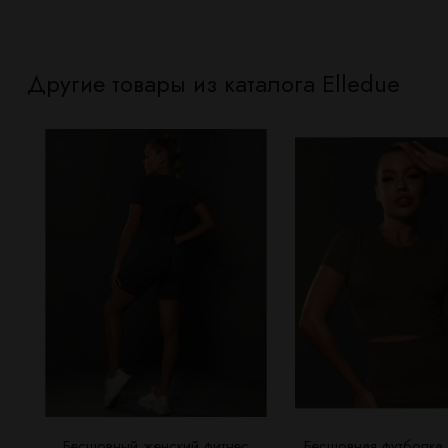
Другие товары из каталога Elledue
Бесшовный женский фитнес
Бесшовная футболка C