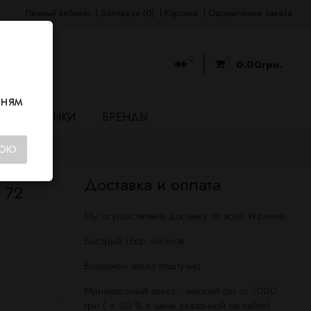
Личный кабинет
Закладки (0)
Корзина
Оформление заказа
0
0
0.00грн.
нням
НОВИНКИ
БРЕНДЫ
КОЮ
Доставка и оплата
 72
Мы осуществляем доставку по всей Украине.
Быстрый сбор заказов.
Возможен заказ поштучно.
Минимальный заказ : мелкий опт от 1000
грн ( + 30 % к цене указанной на сайте)