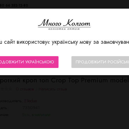
80 66 352-12-80
 сайт використовує українську мову за замовчува
КОЛГОТЫ/ЧУЛКИ
НИЖНЕЕ БЕЛЬЕ
ДЛЯ МУЖЧИН
ОДОВЖИТИ УКРАЇНСЬКОЮ
ПРОДОВЖИТИ РОСІЙСЬ
роткий кроп топ Crop Top Premium model
0 отзывов
Написать отзыв
изводитель:
Elledue
ель:
7330941
ичие:
Есть в наличии