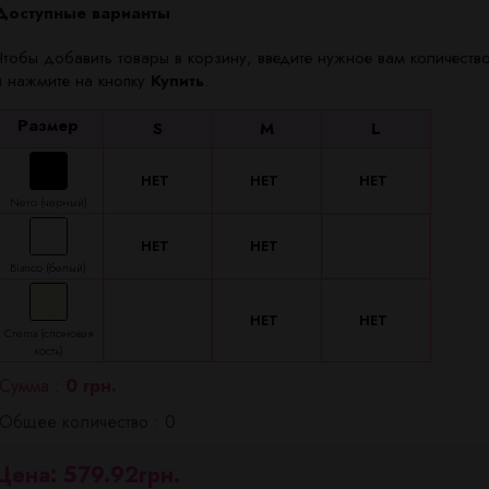
Доступные варианты
Чтобы добавить товары в корзину, введите нужное вам количество
и нажмите на кнопку
Купить
.
Размер
S
M
L
Nero (черный)
Bianco (белый)
Crema (слоновая
кость)
Сумма :
0 грн.
Общее количество : 0
Цена: 579.92грн.