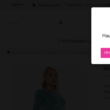
ЯЗЫК
Авторизация
MnogoKolgot - колготки оптом
+3
Наш
СПОРТИВНАЯ ОДЕЖДА
Бесшовный кроп топ варёнка Crop Top model 4
ПР
Бе
Про
Мод
Нал