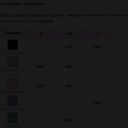
Доступные варианты
Чтобы добавить товары в корзину, введите нужное вам количество
и нажмите на кнопку
Купить
.
Размер
S
M
L
Nero (черный)
Sleet(холодный
серый)
Blossom(розовый)
Jeans (джинсовый)
Jeens harbor