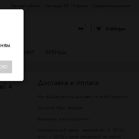
Личный кабинет
Закладки (0)
Корзина
Оформление заказа
0
0
0.00грн.
нням
НОВИНКИ
БРЕНДЫ
КОЮ
Доставка и оплата
el 4
Мы осуществляем доставку по всей Украине.
Быстрый сбор заказов.
Возможен заказ поштучно.
Минимальный заказ : мелкий опт от 1000
грн ( + 30 % к цене указанной на сайте)