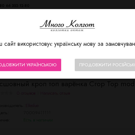
80 66 352-12-80
 сайт використовує українську мову за замовчува
КОЛГОТЫ/ЧУЛКИ
НИЖНЕЕ БЕЛЬЕ
ДЛЯ МУЖЧИН
ОДОВЖИТИ УКРАЇНСЬКОЮ
ПРОДОВЖИТИ РОСІЙСЬ
сшовный кроп топ варёнка Crop Top mod
0 отзывов
Написать отзыв
изводитель:
Elledue
ель:
70009411111
ичие:
Есть в наличии