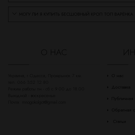
МОГУ ЛИ Я КУПИТЬ БЕСШОВНЫЙ КРОП ТОП ВАРЁНКА 
О НАС
ИН
Украина, г.Одесса, Промрынок 7 км.
О нас
тел. 066 352 12 80
Доставка
Режим работы пн - сб с 9.00 до 18.00
Выходной - воскресенье.
Публичная
Почта:
mnogokolgot@gmail.com
Обратная с
Статьи